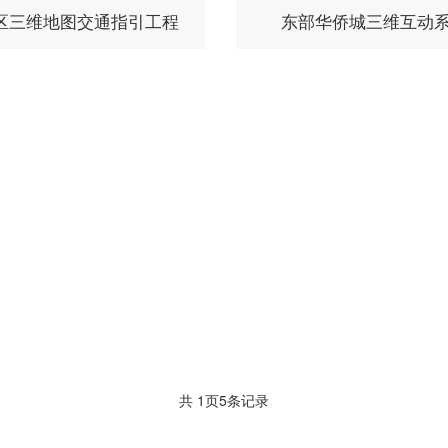
区三维地图交通指引工程
东部华侨城三维互动
共
1
页
5
条记录